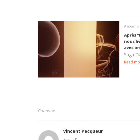
8 novembr
Après 
nous l
avec p
Saga D
Read mo
Chanson
Vincent Pecqueur