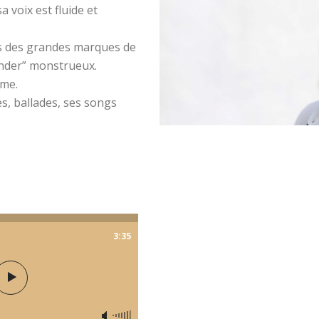
a voix est fluide et
es des grandes marques de
under” monstrueux.
ime.
s, ballades, ses songs
3:35