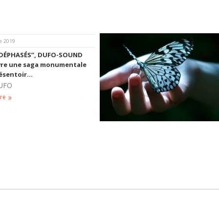
e 2019
“DÉPHASÉS”, DUFO-SOUND
ivre une saga monumentale
résentoir…
UFO
re