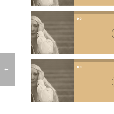
0:0
0:0