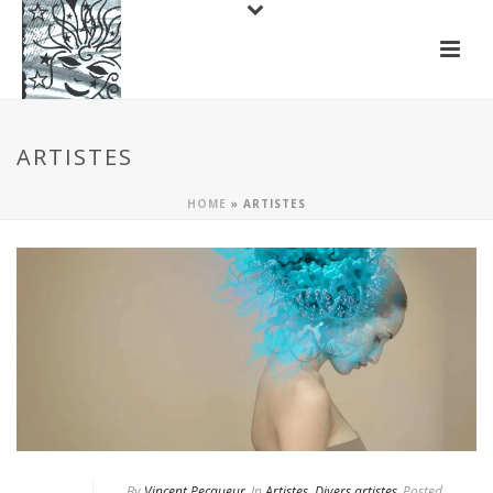
ARTISTES
HOME
»
ARTISTES
By
Vincent Pecqueur
In
Artistes
,
Divers artistes
Posted