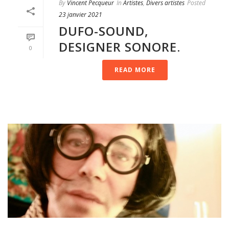
By
Vincent Pecqueur
In
Artistes
,
Divers artistes
Posted
23 janvier 2021
DUFO-SOUND,
DESIGNER SONORE.
0
READ MORE