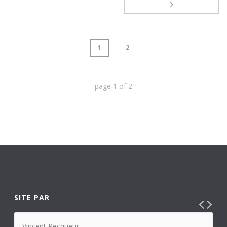
1
2
page
1
of
2
SITE PAR
Vincent Pecqueur