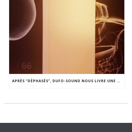
APRÈS “DÉPHASÉS”, DUFO-SOUND NOUS LIVRE UNE SAGA MONUMENTALE AVEC PRÉSENTOIR…