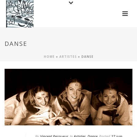
DANSE
HOME
»
ARTISTES
»
DANSE
By
Vincent Pecqueur
In
Artistes
,
Danse
Posted
27 juin