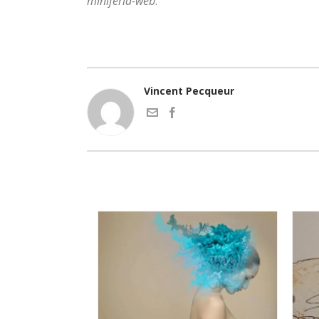
miniferia-web
.
Vincent Pecqueur