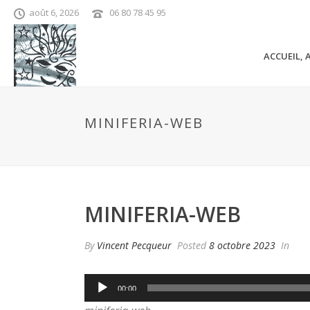
août 6, 2026
06 80 78 45 95
ACCUEIL, 
MINIFERIA-WEB
MINIFERIA-WEB
By
Vincent Pecqueur
Posted
8 octobre 2023
In
Lecteur
00:00
audio