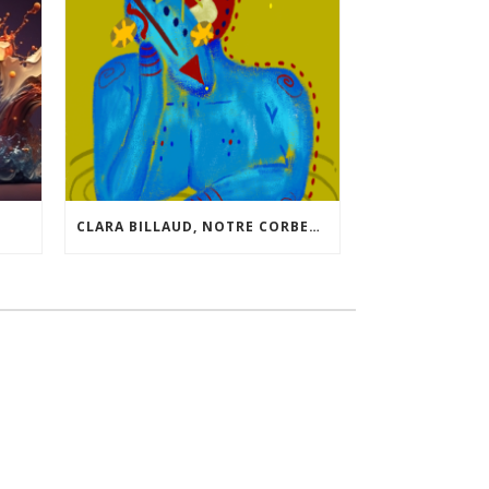
CLARA BILLAUD, NOTRE CORBEAU SUAVE, NOUS LIVRE QUELQUES INFOS SUR SON NOUVEAU “JEU”.