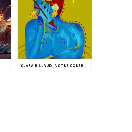
CLARA BILLAUD, NOTRE CORBEAU SUAVE, NOUS LIVRE QUELQUES INFOS SUR SON NOUVEAU “JEU”.