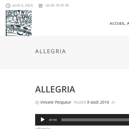
août 6, 2026
06 80 78 45 95
ACCUEIL, 
ALLEGRIA
ALLEGRIA
By
Vincent Pecqueur
Posted
9 août 2016
In
Lecteur
00:00
audio