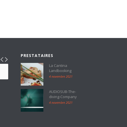
PRESTATAIRES
La Cantina
Landbooking
4 novembre 2021
AUDIOSUB-The-
diving-Company
4 novembre 2021