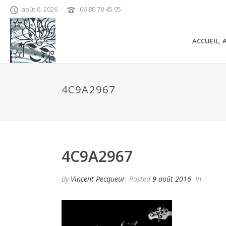
août 6, 2026
06 80 78 45 95
ACCUEIL, 
4C9A2967
4C9A2967
By
Vincent Pecqueur
Posted
9 août 2016
In