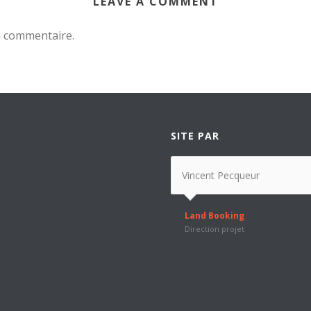
LEAVE A COMMENT
n commentaire.
SITE PAR
Vincent Pecqueur
Land Booking
Direction projet