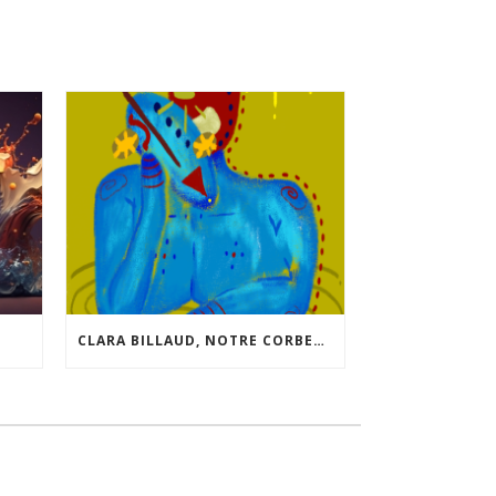
CLARA BILLAUD, NOTRE CORBEAU SUAVE, NOUS LIVRE QUELQUES INFOS SUR SON NOUVEAU “JEU”.