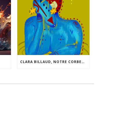
CLARA BILLAUD, NOTRE CORBEAU SUAVE, NOUS LIVRE QUELQUES INFOS SUR SON NOUVEAU “JEU”.