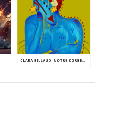
CLARA BILLAUD, NOTRE CORBEAU SUAVE, NOUS LIVRE QUELQUES INFOS SUR SON NOUVEAU “JEU”.