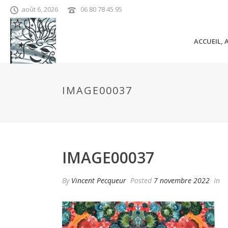
août 6, 2026
06 80 78 45 95
ACCUEIL, 
IMAGE00037
IMAGE00037
By
Vincent Pecqueur
Posted
7 novembre 2022
In