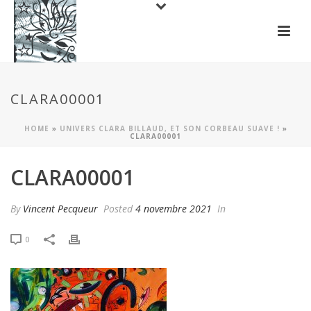
CLARA00001
HOME
»
UNIVERS CLARA BILLAUD, ET SON CORBEAU SUAVE !
»
CLARA00001
CLARA00001
By
Vincent Pecqueur
Posted
4 novembre 2021
In
0