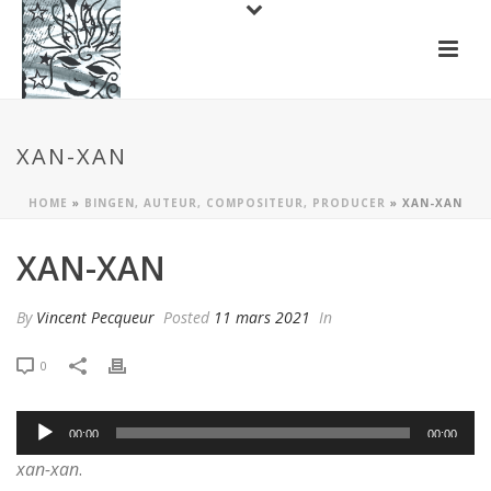
XAN-XAN
HOME
»
BINGEN, AUTEUR, COMPOSITEUR, PRODUCER
»
XAN-XAN
XAN-XAN
By
Vincent Pecqueur
Posted
11 mars 2021
In
0
Lecteur
00:00
00:00
audio
xan-xan
.