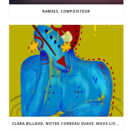
RAMSES, COMPOSITEUR
CLARA BILLAUD, NOTRE CORBEAU SUAVE, NOUS LIVRE QUELQUES INFOS SUR SON NOUVEAU “JEU”.