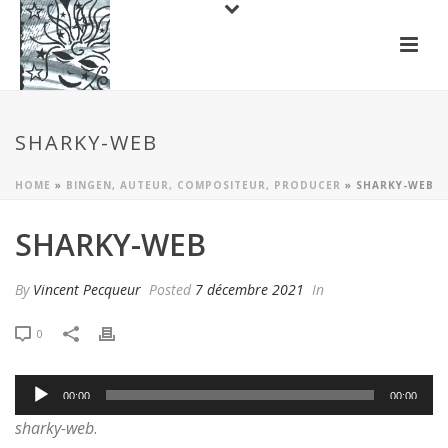
SHARKY-WEB
HOME
»
BINGEN, AUTEUR, COMPOSITEUR, PRODUCER
»
SHARKY-WEB
SHARKY-WEB
By
Vincent Pecqueur
Posted
7 décembre 2021
In
0
Lecteur
00:00
00:00
audio
sharky-web
.