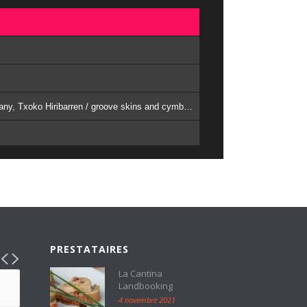
50. Destination Soleil ! - "Chette" (M. Lugand) / Bingen, BOUMBËT-MUSIC © 2025. (Feat. Cornelius Dumas Brass Company, Txoko Hiribarren / groove skins and cymbals)
PRESTATAIRES
La Cantina
Landbooking
4 novembre 2021