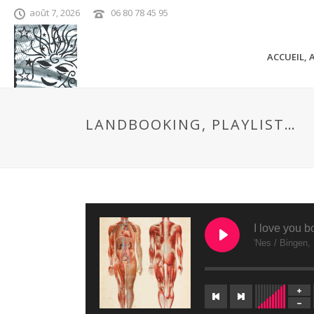
août 7, 2026
06 80 78 45 95
ACCUEIL, 
LANDBOOKING, PLAYLIST…
I love you b
'Nes / Binge