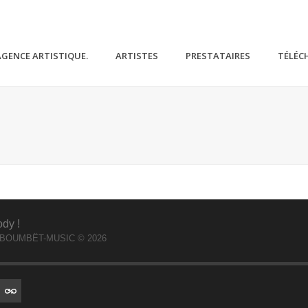
AGENCE ARTISTIQUE.
ARTISTES
PRESTATAIRES
TÉLÉC
ody !
n, BOUMBËT-MUSIC © 2026