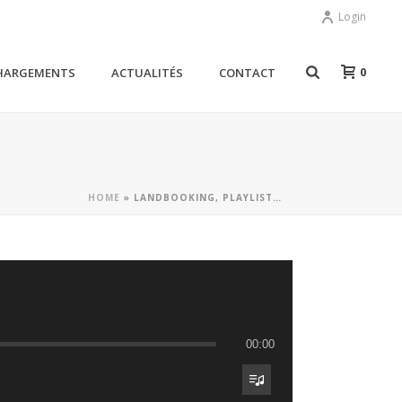
Login
0
HARGEMENTS
ACTUALITÉS
CONTACT
HOME
»
LANDBOOKING, PLAYLIST…
00:00