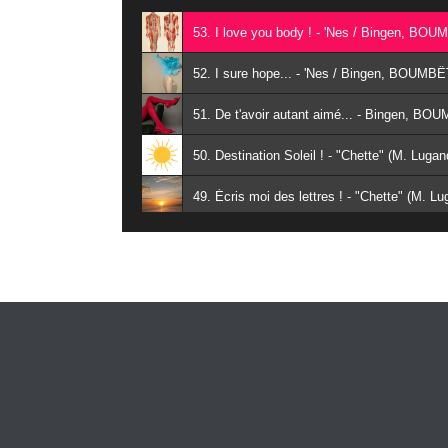
53. I love you body ! - 'Nes / Bingen, B
52. I sure hope... - 'Nes / Bingen, BOUM
51. De t'avoir autant aimé... - Bingen, BO
49. Écris moi des lettres ! - "Chette" (M
48. Ma vie en couleurs - "Chette" (M. Lu
47. Aimer d'ennui - "Chette" (M. Lugand)
46. Conche (Original Mix) - RAMSES / 
45. Aplysia (Original Mix) - RAMSES / 
44. Nudibranche (Original Mix) - RAMSE
43. J'ai revu mon Ange ! - BINGEN / BO